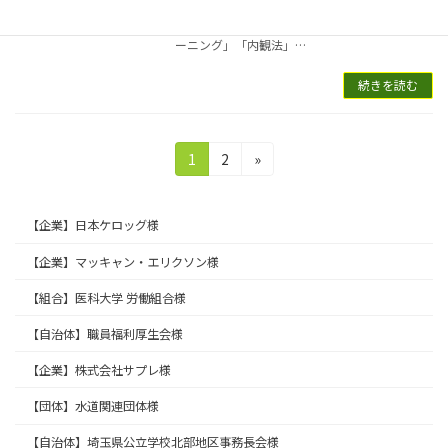
ヨガと、そうでないヨガの違いとは？メンタル
に効くヨガには４つのキーワードがあり「コク
ーニング」「内観法」…
続きを読む
投
固
固
1
2
»
稿
定
定
ペ
ペ
の
ー
ー
【企業】日本ケロッグ様
ペ
ジ
ジ
ー
【企業】マッキャン・エリクソン様
ジ
【組合】医科大学 労働組合様
送
【自治体】職員福利厚生会様
り
【企業】株式会社サプレ様
【団体】水道関連団体様
【自治体】埼玉県公立学校北部地区事務長会様