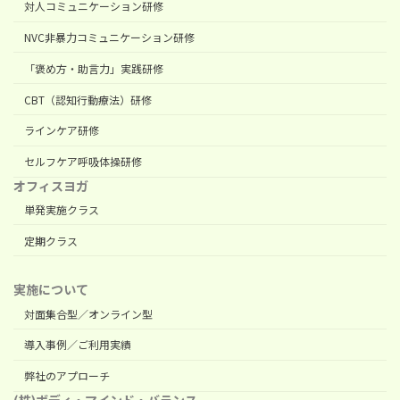
対人コミュニケーション研修
NVC非暴力コミュニケーション研修
「褒め方・助言力」実践研修
CBT（認知行動療法）研修
ラインケア研修
セルフケア呼吸体操研修
オフィスヨガ
単発実施クラス
定期クラス
実施について
対面集合型／オンライン型
導入事例／ご利用実績
弊社のアプローチ
(株)ボディ・マインド・バランス