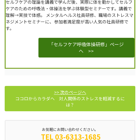
セルフケアの理論を講義で学んだ後、実際に体を動かしてセルフ
ケアのための呼吸法・体操法を学ぶ体験型セミナーです。講義で
理解→実技で体感。
メンタルヘルス社員研修、職場のストレスマ
、
ネジメントセミナーに
参加者満足度が高い人気の社員研修で
す。
「セルフケア呼吸体操研修」ページ
へ >>
>> 次のページへ
ココロからカラダへ 対人関係のストレスを軽減するに
は？
お気軽にお問い合わせください。
TEL 03-6313-1685