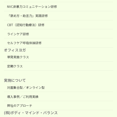
NVC非暴力コミュニケーション研修
「褒め方・助言力」実践研修
CBT（認知行動療法）研修
ラインケア研修
セルフケア呼吸体操研修
オフィスヨガ
単発実施クラス
定期クラス
実施について
対面集合型／オンライン型
導入事例／ご利用実績
弊社のアプローチ
(株)ボディ・マインド・バランス