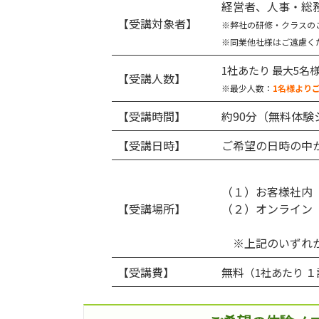
経営者、人事・総
【受講対象者】
※弊社の研修・クラスの
※同業他社様はご遠慮く
1社あたり 最大5
【受講人数】
※最少人数：
1名様より
【受講時間】
約90分
（無料体験
【受講日時】
ご希望の日時の中
（１）お客様社内
【受講場所】
（２）オンライン
※上記のいずれか
【受講費】
無料
（1社あたり 