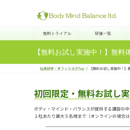
コ
ナ
ン
ビ
テ
ゲ
ン
ー
ツ
シ
無料トライアル
研修一覧
へ
ョ
ス
ン
【無料お試し実施中！】無料
キ
に
ッ
移
プ
動
社員研修・オフィスヨガTop
【無料お試し実施中！】
初回限定・無料お試し実
ボディ・マインド・バランスが提供する講習の中
１社あたり最大５名様まで（オンラインの場合は