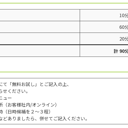
10
60
20
計 90
にて「無料お試し」とご記入の上、
らせください
。
メニュー
所（お客様社内/オンライン）
時（日時候補を２～３程）
などありましたら、併せてご記入ください。