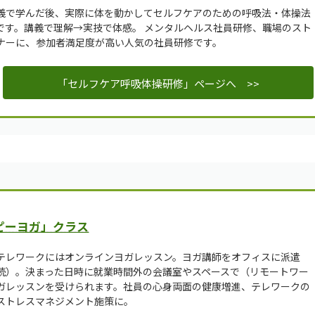
義で学んだ後、実際に体を動かしてセルフケアのための呼吸法・体操法
です。講義で理解→実技で体感。
メンタルヘルス社員研修、職場のスト
、
ナーに
参加者満足度が高い人気の社員研修です。
「セルフケア呼吸体操研修」ページへ >>
ピーヨガ」クラス
テレワークにはオンラインヨガレッスン。ヨガ講師をオフィスに派遣
続）。決まった日時に就業時間外の会議室やスペースで（リモートワー
ガレッスンを受けられます。社員の心身両面の健康増進、テレワークの
ストレスマネジメント施策に。