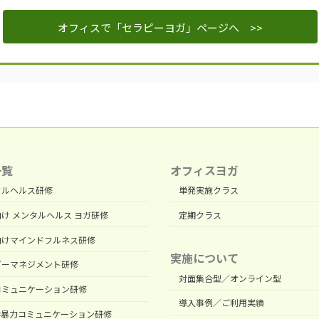
オフィスで「セラピーヨガ」ページへ >>
一覧
オフィスヨガ
タルヘルス研修
単発実施クラス
け メンタルヘルス ヨガ研修
定期クラス
向けマインドフルネス研修
実施について
ガーマネジメント研修
対面集合型／オンライン型
コミュニケーション研修
導入事例／ご利用実績
非暴力コミュニケーション研修