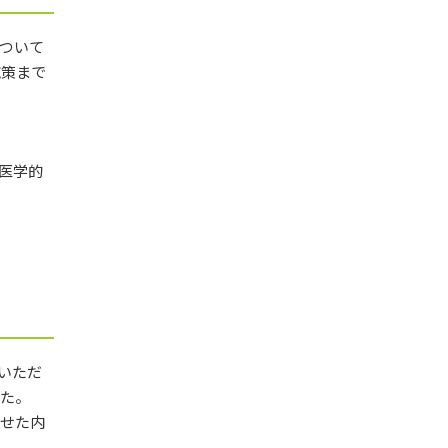
ついて
施策まで
医学的
いただ
した。
わせた内