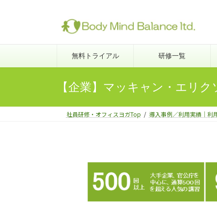
コ
ナ
ン
ビ
テ
ゲ
ン
ー
ツ
シ
無料トライアル
研修一覧
へ
ョ
ス
ン
【企業】マッキャン・エリク
キ
に
ッ
移
プ
動
社員研修・オフィスヨガTop
導入事例／利用実績｜利