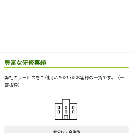
お客様の
ご予算に合わせて
、研修時間や研修内容をカスタマイズ。実施
会場も会議室やオンライン形式など、状況に柔軟に対応します。
豊富な研修実績
弊社のサービスをご利用いただいたお客様の一覧です。（一
部抜粋）
官公庁・自治体