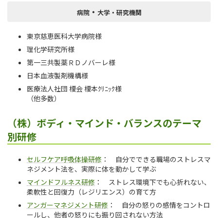
・
病院
大学・研究機関
東京慈恵医科大学病院様
理化学研究所様
第一三共製薬ＲＤノバーレ様
日本血液製剤機構様
医療法人社団 榎会 榎本ｸﾘﾆｯｸ様
（他多数）
（株）ボディ・マインド・バランスのテーマ
別研修
セルフケア呼吸体操研修
： 自分でできる職場のストレスマ
ネジメント法を、実際に体を動かして学ぶ
マインドフルネス研修
： ストレス環境下でも心折れない、
柔軟性と回復力（レジリエンス）の育て方
アンガーマネジメント研修
： 自分の怒りの感情をコントロ
ールし、他者の怒りにも振り回されない方法