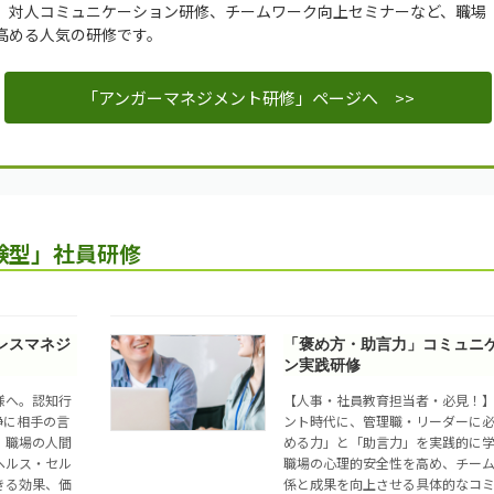
、対人コミュニケーション研修、チームワーク向上セミナーなど、職場
高める人気の研修です。
「アンガーマネジメント研修」ページへ >>
験型」社員研修
レスマネジ
「褒め方・助言力」コミュニ
ン実践研修
様へ。認知行
【人事・社員教育担当者・必見！
静に相手の言
ント時代に、管理職・リーダーに
。職場の人間
める力」と「助言力」を実践的に
ヘルス・セル
職場の心理的安全性を高め、チー
きる効果、価
係と成果を向上させる具体的なコ