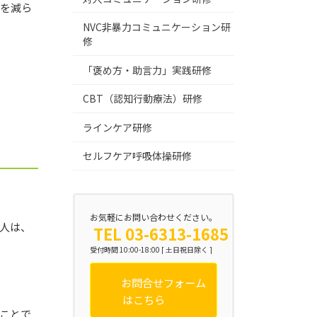
のを減ら
NVC非暴力コミュニケーション研
修
「褒め方・助言力」実践研修
CBT（認知行動療法）研修
ラインケア研修
セルフケア呼吸体操研修
お気軽にお問い合わせください。
人は、
TEL 03-6313-1685
受付時間 10:00-18:00 [ 土日祝日除く ]
お問合せフォーム
はこちら
ことで