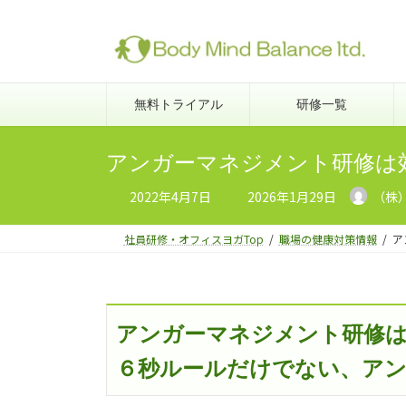
コ
ナ
ン
ビ
テ
ゲ
ン
ー
ツ
シ
無料トライアル
研修一覧
へ
ョ
ス
ン
アンガーマネジメント研修は効
キ
に
ッ
移
最
2022年4月7日
2026年1月29日
（株
終
プ
動
更
新
社員研修・オフィスヨガTop
職場の健康対策情報
ア
日
時
:
アンガーマネジメント研修
６秒ルールだけでない、ア