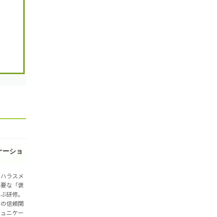
ケーショ
】ハラスメ
必要な「褒
学ぶ研修。
ムの信頼関
ミュニケー