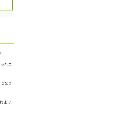
ん。
いった具
業になり
れまで